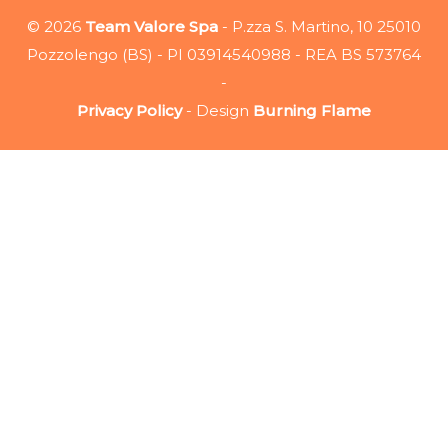
© 2026
Team Valore Spa
- P.zza S. Martino, 10 25010
Pozzolengo (BS) - PI 03914540988 - REA BS 573764
-
Privacy Policy
- Design
Burning Flame